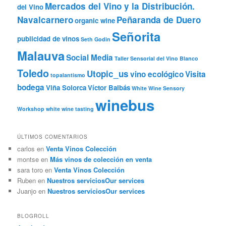
Mercados del Vino y la Distribución.
del Vino
Navalcarnero
Peñaranda de Duero
organic wine
Señorita
publicidad de vinos
Seth Godin
Malauva
Social Media
Taller Sensorial del Vino Blanco
Toledo
Utopic_us
vino ecológico
Visita
topalantismo
bodega
Viña Solorca
Víctor Balbás
White Wine Sensory
winebus
Workshop
white wine tasting
ÚLTIMOS COMENTARIOS
carlos
en
Venta Vinos Colección
montse
en
Más vinos de colección en venta
sara toro
en
Venta Vinos Colección
Ruben
en
Nuestros servicios
Our services
Juanjo
en
Nuestros servicios
Our services
BLOGROLL