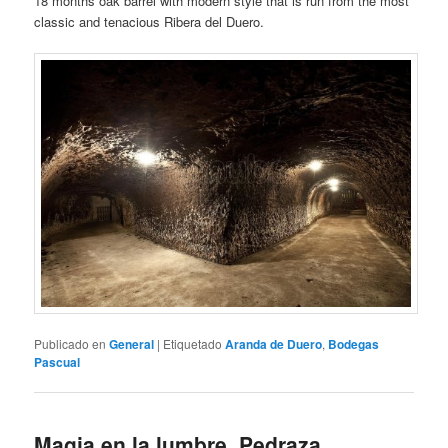
18 months oak barrel with modern style that is run from the most
classic and tenacious Ribera del Duero.
Publicado en
General
|
Etiquetado
Aranda de Duero
,
Bodegas
Pascual
Magia en la lumbre. Pedraza