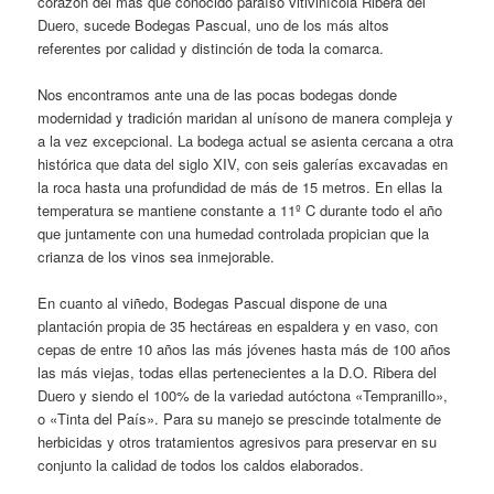
corazón del más que conocido paraíso vitivinícola Ribera del
Duero, sucede Bodegas Pascual, uno de los más altos
referentes por calidad y distinción de toda la comarca.
Nos encontramos ante una de las pocas bodegas donde
modernidad y tradición maridan al unísono de manera compleja y
a la vez excepcional. La bodega actual se asienta cercana a otra
histórica que data del siglo XIV, con seis galerías excavadas en
la roca hasta una profundidad de más de 15 metros. En ellas la
temperatura se mantiene constante a 11º C durante todo el año
que juntamente con una humedad controlada propician que la
crianza de los vinos sea inmejorable.
En cuanto al viñedo, Bodegas Pascual dispone de una
plantación propia de 35 hectáreas en espaldera y en vaso, con
cepas de entre 10 años las más jóvenes hasta más de 100 años
las más viejas, todas ellas pertenecientes a la D.O. Ribera del
Duero y siendo el 100% de la variedad autóctona «Tempranillo»,
o «Tinta del País». Para su manejo se prescinde totalmente de
herbicidas y otros tratamientos agresivos para preservar en su
conjunto la calidad de todos los caldos elaborados.