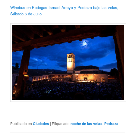
Winebus en Bodegas Ismael Arroyo y Pedraza bajo las velas,
Sábado 6 de Julio
Publicado en
Ciudades
|
Etiquetado
noche de las velas
,
Pedraza