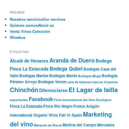
PÁGINAS
Nuestros servicios
Our services
Quiénes somos
About us
Venta Vinos Colección
Winebus
ETIQUETAS
Aranda de Duero
Alcalá de Henares
Bodega
Bodega Qubel
Finca La Estacada
Bodegas Casa del
Valle
Bodegas Martúe
Bodegas Mento
Bodegas
Bodegas Muga
Páramo Arroyo
Bodegas Verum
cata de blancos
cata en Utopicus
Chinchón
El Lagar de Isilla
Diferenciarse
Facebook
exportación
Feria Internacional del Vino Ecológico
Finca La Estacada
Finca Río Negro
Frutos Aragón
Marketing
International Organic Wine Fair in Spain
del vino
Medina del Campo
Mercados
Marqués de Riscal