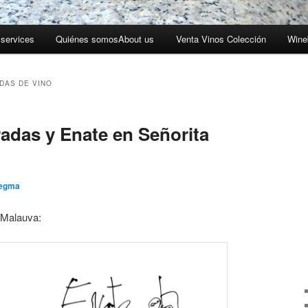
 services
Quiénes somos
About us
Venta Vinos Colección
Wine
DAS DE VINO
das y Enate en Señorita
segma
 Malauva: