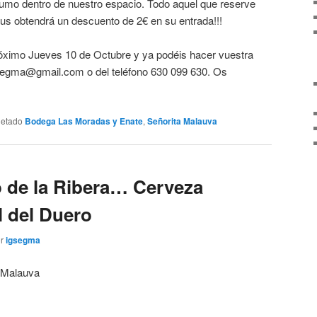
sumo dentro de nuestro espacio. Todo aquel que reserve
s obtendrá un descuento de 2€ en su entrada!!!
próximo Jueves 10 de Octubre y ya podéis hacer vuestra
gsegma@gmail.com o del teléfono 630 099 630. Os
uetado
Bodega Las Moradas y Enate
,
Señorita Malauva
o de la Ribera… Cerveza
l del Duero
or
igsegma
a Malauva