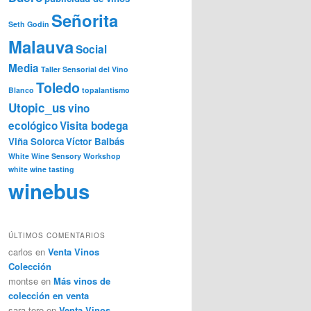
Señorita
Seth Godin
Malauva
Social
Media
Taller Sensorial del Vino
Toledo
Blanco
topalantismo
Utopic_us
vino
ecológico
Visita bodega
Viña Solorca
Víctor Balbás
White Wine Sensory Workshop
white wine tasting
winebus
ÚLTIMOS COMENTARIOS
carlos
en
Venta Vinos
Colección
montse
en
Más vinos de
colección en venta
sara toro
en
Venta Vinos