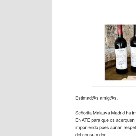
Estimad@s amig@s,
Señorita Malauva Madrid ha
ENATE para que os acerquen nu
imponiendo pues aúnan respeto a
del consumidor…