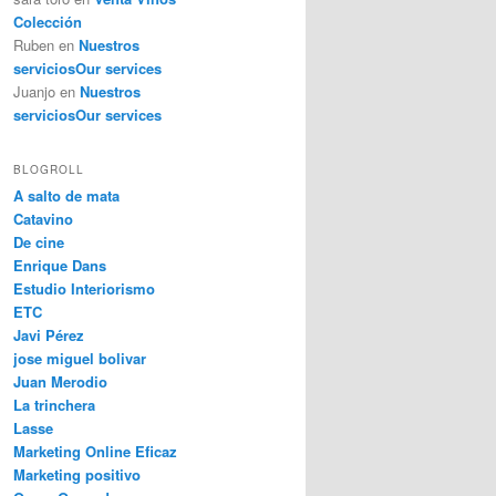
Colección
Ruben
en
Nuestros
servicios
Our services
Juanjo
en
Nuestros
servicios
Our services
BLOGROLL
A salto de mata
Catavino
De cine
Enrique Dans
Estudio Interiorismo
ETC
Javi Pérez
jose miguel bolivar
Juan Merodio
La trinchera
Lasse
Marketing Online Eficaz
Marketing positivo