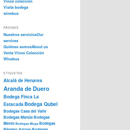
Vinos colección
Visita bodega
winebus
PÁGINAS
Nuestros servicios
Our
services
Quiénes somos
About us
Venta Vinos Colección
Winebus
ETIQUETAS
Alcalá de Henares
Aranda de Duero
Bodega Finca La
Bodega Qubel
Estacada
Bodegas Casa del Valle
Bodegas Martúe
Bodegas
Mento
Bodegas
Bodegas Muga
Páramo Arroyo
Bodegas