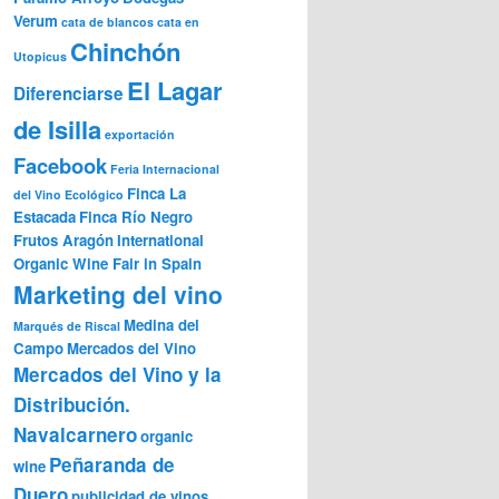
Verum
cata de blancos
cata en
Chinchón
Utopicus
El Lagar
Diferenciarse
de Isilla
exportación
Facebook
Feria Internacional
Finca La
del Vino Ecológico
Estacada
Finca Río Negro
Frutos Aragón
International
Organic Wine Fair in Spain
Marketing del vino
Medina del
Marqués de Riscal
Campo
Mercados del Vino
Mercados del Vino y la
Distribución.
Navalcarnero
organic
Peñaranda de
wine
Duero
publicidad de vinos