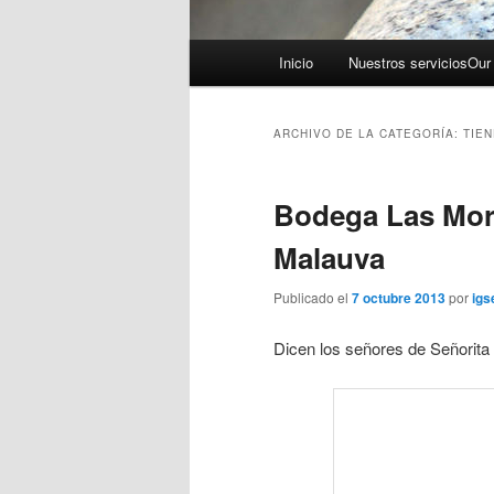
Menú principal
Inicio
Nuestros servicios
Our
Ir al contenido principal
Ir al contenido secundario
ARCHIVO DE LA CATEGORÍA:
TIEN
Bodega Las Mora
Malauva
Publicado el
7 octubre 2013
por
ig
Dicen los señores de Señorita