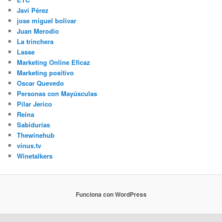
Javi Pérez
jose miguel bolivar
Juan Merodio
La trinchera
Lasse
Marketing Online Eficaz
Marketing positivo
Oscar Quevedo
Personas con Mayúsculas
Pilar Jerico
Reina
Sabidurías
Thewinehub
vinus.tv
Winetalkers
Funciona con WordPress