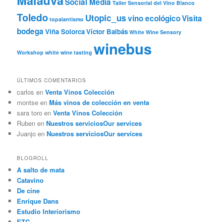
Malauva
Social Media
Taller Sensorial del Vino Blanco
Toledo
Utopic_us
vino ecológico
Visita
topalantismo
bodega
Viña Solorca
Víctor Balbás
White Wine Sensory
winebus
Workshop
white wine tasting
ÚLTIMOS COMENTARIOS
carlos
en
Venta Vinos Colección
montse
en
Más vinos de colección en venta
sara toro
en
Venta Vinos Colección
Ruben
en
Nuestros servicios
Our services
Juanjo
en
Nuestros servicios
Our services
BLOGROLL
A salto de mata
Catavino
De cine
Enrique Dans
Estudio Interiorismo
ETC