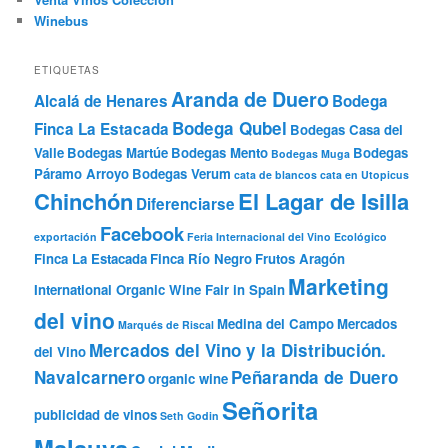
Winebus
ETIQUETAS
Aranda de Duero
Alcalá de Henares
Bodega
Bodega Qubel
Finca La Estacada
Bodegas Casa del
Valle
Bodegas Martúe
Bodegas Mento
Bodegas
Bodegas Muga
Páramo Arroyo
Bodegas Verum
cata de blancos
cata en Utopicus
Chinchón
El Lagar de Isilla
Diferenciarse
Facebook
exportación
Feria Internacional del Vino Ecológico
Finca La Estacada
Finca Río Negro
Frutos Aragón
Marketing
International Organic Wine Fair in Spain
del vino
Medina del Campo
Mercados
Marqués de Riscal
Mercados del Vino y la Distribución.
del Vino
Navalcarnero
Peñaranda de Duero
organic wine
Señorita
publicidad de vinos
Seth Godin