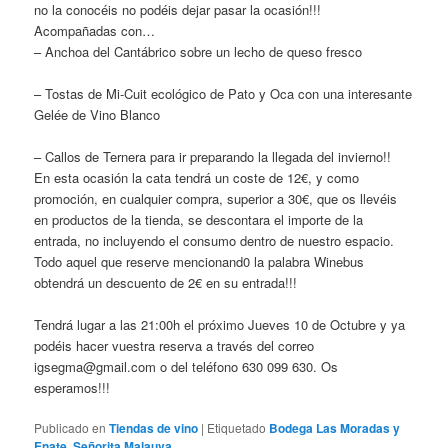
no la conocéis no podéis dejar pasar la ocasión!!!
Acompañadas con…
– Anchoa del Cantábrico sobre un lecho de queso fresco
– Tostas de Mi-Cuit ecológico de Pato y Oca con una interesante
Gelée de Vino Blanco
– Callos de Ternera para ir preparando la llegada del invierno!!
En esta ocasión la cata tendrá un coste de 12€, y como
promoción, en cualquier compra, superior a 30€, que os llevéis
en productos de la tienda, se descontara el importe de la
entrada, no incluyendo el consumo dentro de nuestro espacio.
Todo aquel que reserve mencionand0 la palabra Winebus
obtendrá un descuento de 2€ en su entrada!!!
Tendrá lugar a las 21:00h el próximo Jueves 10 de Octubre y ya
podéis hacer vuestra reserva a través del correo
igsegma@gmail.com o del teléfono 630 099 630. Os
esperamos!!!
Publicado en
Tiendas de vino
|
Etiquetado
Bodega Las Moradas y
Enate
,
Señorita Malauva