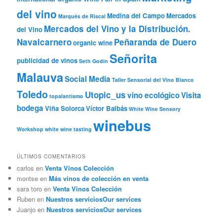
del vino
Medina del Campo
Mercados
Marqués de Riscal
Mercados del Vino y la Distribución.
del Vino
Navalcarnero
Peñaranda de Duero
organic wine
Señorita
publicidad de vinos
Seth Godin
Malauva
Social Media
Taller Sensorial del Vino Blanco
Toledo
Utopic_us
vino ecológico
Visita
topalantismo
bodega
Viña Solorca
Víctor Balbás
White Wine Sensory
winebus
Workshop
white wine tasting
ÚLTIMOS COMENTARIOS
carlos
en
Venta Vinos Colección
montse
en
Más vinos de colección en venta
sara toro
en
Venta Vinos Colección
Ruben
en
Nuestros servicios
Our services
Juanjo
en
Nuestros servicios
Our services