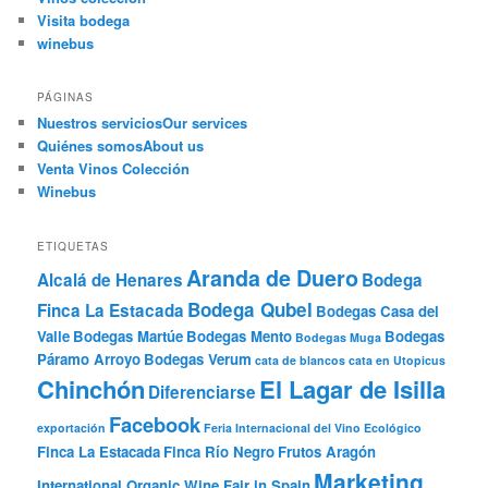
Visita bodega
winebus
PÁGINAS
Nuestros servicios
Our services
Quiénes somos
About us
Venta Vinos Colección
Winebus
ETIQUETAS
Aranda de Duero
Alcalá de Henares
Bodega
Bodega Qubel
Finca La Estacada
Bodegas Casa del
Valle
Bodegas Martúe
Bodegas Mento
Bodegas
Bodegas Muga
Páramo Arroyo
Bodegas Verum
cata de blancos
cata en Utopicus
Chinchón
El Lagar de Isilla
Diferenciarse
Facebook
exportación
Feria Internacional del Vino Ecológico
Finca La Estacada
Finca Río Negro
Frutos Aragón
Marketing
International Organic Wine Fair in Spain