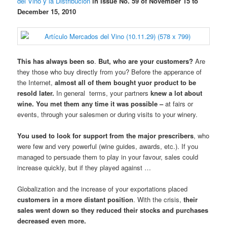
del Vino y la Distribución
in Issue No. 59 of November 15 to
December 15, 2010
This has always been so
.
But, who are your customers?
Are
they those who buy directly from you? Before the apperance of
the Internet,
almost all of them bought yuor product to be
resold later.
In general terms, your partners
knew a lot about
wine.
You met them any time it was possible –
at fairs or
events, through your salesmen or during visits to your winery.
You used to look for
support
from
the
major
prescribers
, who
were few
and
very
powerful
(
wine
guides
, awards
,
etc.
)
.
If you
managed
to persuade them
to
play
in your favour,
sales
could
increase quickly
,
but
if
they played against
…
Globalization and the increase of your exportations placed
customers in a more distant position
. With the crisis,
their
sales went down so they reduced their stocks and purchases
decreased even more.