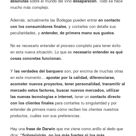
absolutas
sobre el mundo del vino
desaparecen
. Todo se hace
mucho más complejo.
Además, actualmente las Bodegas pueden entrar
en contacto
con los consumidores finales
, y contarles con detalle sus
peculiaridades, y
entender, de primera mano sus gustos
.
No es necesario entender el proceso completo para tener éxito
en esta nueva situación. Lo que es
necesario entender es qué
cosas concretas funcionan.
Y
las verdades del barquero
son, por encima de muchas otras
en este momento…
apostar por la calidad, diferenciarse,
acometer nuevos proyectos, tener personalidad, transmitir al
mercado estos factores, buscar nuevos mercados, utilizar
las nuevas tecnologías e internet,
tener un
contacto directo
con los clientes finales
para contarles tu singularidad y por
entender de primera mano cómo reciben los clientes nuestros
productos, cuáles son sus preferencias.
Hay una
frase de Darwin
que me viene como anillo al dedo que
dice:
“Sobrevivirán, no los más fuertes ni los más