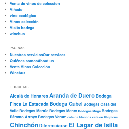
Venta de vinos de coleccion
Viñedo
vino ecológico
Vinos colección
Visita bodega
winebus
PÁGINAS
Nuestros servicios
Our services
Quiénes somos
About us
Venta Vinos Colección
Winebus
ETIQUETAS
Aranda de Duero
Alcalá de Henares
Bodega
Bodega Qubel
Finca La Estacada
Bodegas Casa del
Valle
Bodegas Martúe
Bodegas Mento
Bodegas
Bodegas Muga
Páramo Arroyo
Bodegas Verum
cata de blancos
cata en Utopicus
Chinchón
El Lagar de Isilla
Diferenciarse