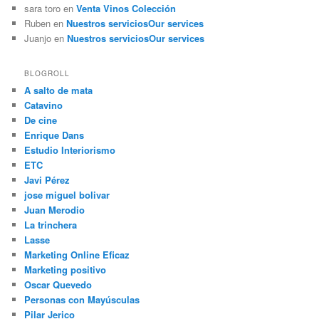
sara toro
en
Venta Vinos Colección
Ruben
en
Nuestros servicios
Our services
Juanjo
en
Nuestros servicios
Our services
BLOGROLL
A salto de mata
Catavino
De cine
Enrique Dans
Estudio Interiorismo
ETC
Javi Pérez
jose miguel bolivar
Juan Merodio
La trinchera
Lasse
Marketing Online Eficaz
Marketing positivo
Oscar Quevedo
Personas con Mayúsculas
Pilar Jerico