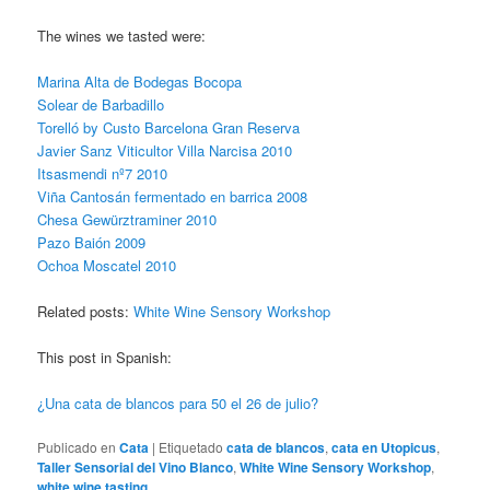
The wines we tasted were:
Marina Alta de Bodegas Bocopa
Solear de Barbadillo
Torelló by Custo Barcelona Gran Reserva
Javier Sanz Viticultor Villa Narcisa 2010
Itsasmendi nº7 2010
Viña Cantosán fermentado en barrica 2008
Chesa Gewürztraminer 2010
Pazo Baión 2009
Ochoa Moscatel 2010
Related posts:
White Wine Sensory Workshop
This post in Spanish:
¿Una cata de blancos para 50 el 26 de julio?
Publicado en
Cata
|
Etiquetado
cata de blancos
,
cata en Utopicus
,
Taller Sensorial del Vino Blanco
,
White Wine Sensory Workshop
,
white wine tasting