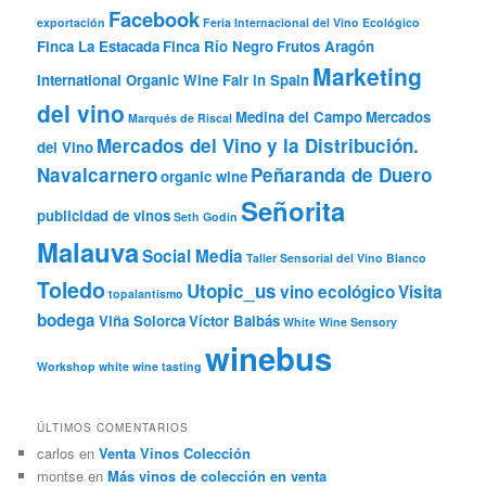
Facebook
exportación
Feria Internacional del Vino Ecológico
Finca La Estacada
Finca Río Negro
Frutos Aragón
Marketing
International Organic Wine Fair in Spain
del vino
Medina del Campo
Mercados
Marqués de Riscal
Mercados del Vino y la Distribución.
del Vino
Navalcarnero
Peñaranda de Duero
organic wine
Señorita
publicidad de vinos
Seth Godin
Malauva
Social Media
Taller Sensorial del Vino Blanco
Toledo
Utopic_us
vino ecológico
Visita
topalantismo
bodega
Viña Solorca
Víctor Balbás
White Wine Sensory
winebus
Workshop
white wine tasting
ÚLTIMOS COMENTARIOS
carlos
en
Venta Vinos Colección
montse
en
Más vinos de colección en venta