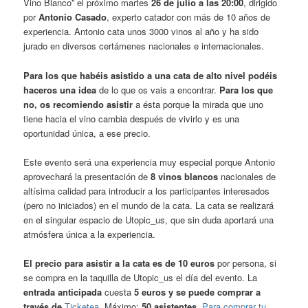
Vino Blanco” el próximo martes
26 de julio a las 20:00
, dirigido
por
Antonio Casado
, experto catador con más de 10 años de
experiencia. Antonio cata unos 3000 vinos al año y ha sido
jurado en diversos certámenes nacionales e internacionales.
Para los que habéis asistido a una cata de alto nivel podéis
haceros una idea
de lo que os vais a encontrar.
Para los que
no, os recomiendo asistir
a ésta porque la mirada que uno
tiene hacia el vino cambia después de vivirlo y es una
oportunidad única, a ese precio.
Este evento será una experiencia muy especial porque Antonio
aprovechará la presentación de
8 vinos blancos
nacionales de
altísima calidad para introducir a los participantes interesados
(pero no iniciados) en el mundo de la cata. La cata se realizará
en el singular espacio de Utopic_us, que sin duda aportará una
atmósfera única a la experiencia.
El precio para asistir a la cata es de 10 euros
por persona, si
se compra en la taquilla de Utopic_us el día del evento. La
entrada anticipada
cuesta
5 euros y se puede comprar a
través de
Ticketea
.
Máximo:
50 asistentes.
Para comprar tu