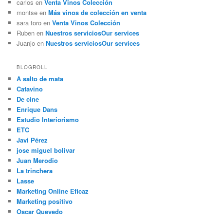
carlos
en
Venta Vinos Colección
montse
en
Más vinos de colección en venta
sara toro
en
Venta Vinos Colección
Ruben
en
Nuestros servicios
Our services
Juanjo
en
Nuestros servicios
Our services
BLOGROLL
A salto de mata
Catavino
De cine
Enrique Dans
Estudio Interiorismo
ETC
Javi Pérez
jose miguel bolivar
Juan Merodio
La trinchera
Lasse
Marketing Online Eficaz
Marketing positivo
Oscar Quevedo