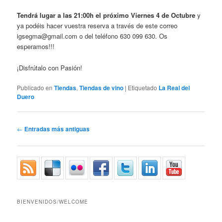
Tendrá lugar a las 21:00h el próximo Viernes 4 de Octubre
y
ya podéis hacer vuestra reserva a través de este correo
igsegma@gmail.com o del teléfono 630 099 630. Os
esperamos!!!
¡Disfrútalo con Pasión!
Publicado en
Tiendas
,
Tiendas de vino
|
Etiquetado
La Real del
Duero
Navegador de artículos
←
Entradas más antiguas
BIENVENIDOS/WELCOME