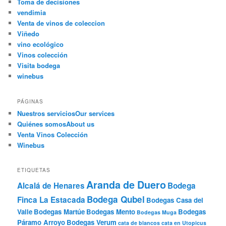
Toma de decisiones
vendimia
Venta de vinos de coleccion
Viñedo
vino ecológico
Vinos colección
Visita bodega
winebus
PÁGINAS
Nuestros servicios
Our services
Quiénes somos
About us
Venta Vinos Colección
Winebus
ETIQUETAS
Aranda de Duero
Alcalá de Henares
Bodega
Bodega Qubel
Finca La Estacada
Bodegas Casa del
Valle
Bodegas Martúe
Bodegas Mento
Bodegas
Bodegas Muga
Páramo Arroyo
Bodegas Verum
cata de blancos
cata en Utopicus