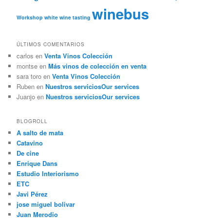
winebus
Workshop
white wine tasting
ÚLTIMOS COMENTARIOS
carlos
en
Venta Vinos Colección
montse
en
Más vinos de colección en venta
sara toro
en
Venta Vinos Colección
Ruben
en
Nuestros servicios
Our services
Juanjo
en
Nuestros servicios
Our services
BLOGROLL
A salto de mata
Catavino
De cine
Enrique Dans
Estudio Interiorismo
ETC
Javi Pérez
jose miguel bolivar
Juan Merodio