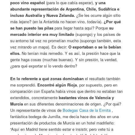
poco vino español
(para lo que cabía esperar),
y una
abundante representación de Argentina, Chile, Sudáfrica e
incluso Australia y Nueva Zelanda.
¿Se les ocurre algún sitio
más lejano? (en la Antartida no hacen vino, todavía).
¿Por qué
se han puesto las pilas
para llegar hasta aquí? Porque
su
mercado interior era muy limitado
(supongo) y los países de
su entorno tal vez no prometían mucho (supongo también, esta
vez mirando un mapa). Es decir:
O exportaban o se lo bebían
ellos.
No tenían más remedio. Y es así, la presión hace que la
gente haga cosas (muchas buenas). Y sin presión, la verdad,
¿para qué exportar si lo vendo dentro?
En lo referente a qué zonas dominaban
el resultado también
me sorprendió.
Encontré algún Rioja
, por supuesto, pero en
comparación con España había vinos que dentro no estaban tan
extendidos, concretamente
bastantes vinos de Valencia y
Murcia
en sus diferentes denominaciones de origen. ¿Por qué?
Un representante de vinos de
Bodegas Casa de la Ermita
,
fantástica bodega de Jumilla, me decía hace dos años en una
presentación de productos de Murcia en un hotel madrileño:
“Aquí en Madrid tiene sentido estar e insistir, pero vete tú a