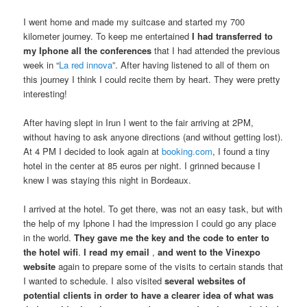
I went home and made my suitcase and started my 700
kilometer journey. To keep me entertained
I had transferred to
my Iphone all the conferences
that I had attended the previous
week in “
La red innova
”. After having listened to all of them on
this journey I think I could recite them by heart. They were pretty
interesting!
After having slept in Irun I went to the fair arriving at 2PM,
without having to ask anyone directions (and without getting lost).
At 4 PM I decided to look again at
booking.com
, I found a tiny
hotel in the center at 85 euros per night. I grinned because I
knew I was staying this night in Bordeaux.
I arrived at the hotel. To get there, was not an easy task, but with
the help of my Iphone I had the impression I could go any place
in the world.
They gave me the key and the code to enter to
the hotel wifi
.
I read my email
,
and went to the Vinexpo
website
again to prepare some of the visits to certain stands that
I wanted to schedule. I also visited
several websites of
potential clients in order to have a clearer idea of what was