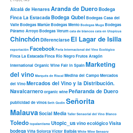
Aranda de Duero
Alcalá de Henares
Bodega
Bodega Qubel
Finca La Estacada
Bodegas Casa del
Valle
Bodegas Martúe
Bodegas Mento
Bodegas
Bodegas Muga
Páramo Arroyo
Bodegas Verum
cata de blancos
cata en Utopicus
Chinchón
El Lagar de Isilla
Diferenciarse
Facebook
exportación
Feria Internacional del Vino Ecológico
Finca La Estacada
Finca Río Negro
Frutos Aragón
Marketing
International Organic Wine Fair in Spain
del vino
Medina del Campo
Mercados
Marqués de Riscal
Mercados del Vino y la Distribución.
del Vino
Navalcarnero
Peñaranda de Duero
organic wine
Señorita
publicidad de vinos
Seth Godin
Malauva
Social Media
Taller Sensorial del Vino Blanco
Toledo
Utopic_us
vino ecológico
Visita
topalantismo
bodega
Viña Solorca
Víctor Balbás
White Wine Sensory