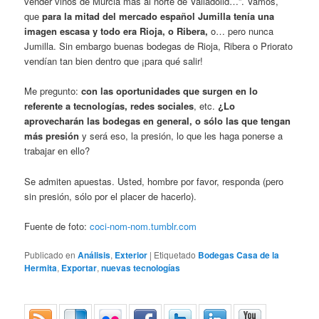
vender vinos de Murcia más al norte de Valladolid…”. Vamos,
que
para la mitad del mercado español Jumilla tenía una
imagen escasa y todo era Rioja, o Ribera,
o… pero nunca
Jumilla. Sin embargo buenas bodegas de Rioja, Ribera o Priorato
vendían tan bien dentro que ¡para qué salir!
Me pregunto:
con las oportunidades que surgen en lo
referente a tecnologías, redes sociales
, etc.
¿Lo
aprovecharán las bodegas en general, o sólo las que tengan
más presión
y será eso, la presión, lo que les haga ponerse a
trabajar en ello?
Se admiten apuestas. Usted, hombre por favor, responda (pero
sin presión, sólo por el placer de hacerlo).
Fuente de foto:
coci-nom-nom.tumblr.com
Publicado en
Análisis
,
Exterior
|
Etiquetado
Bodegas Casa de la
Hermita
,
Exportar
,
nuevas tecnologías