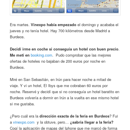
Era martes.
Vinexpo había empezado
el domingo y acababa el
jueves y no tenía hotel. Hay 700 kilómetros desde Madrid a
Burdeos.
Decidí irme en coche si conseguía un hotel con buen precio
.
Me metí en
booking.com
. Pudo comprobar que las mejores
ofertas de hoteles no bajaban de 200 euros por noche en
Burdeos.
Miré en San Sebastián, en Irún para hacer noche a mitad de
viaje. Y vi un hotel, El Ibys que me cobraban 60 euros por
noche. Reservé y decidí que si no conseguía un hotel baratito en
Burdeos volvería a dormir en Irún a la vuelta en ese mismo hotel
si me gustaba.
¿Pero cuál era la
dirección exacta de la feria en Burdeos
? Fui
a
vinexpo.com
y la obtuve, pero…
¿sabría llegar a la feria?
Cogí la aplicación de mapas del Iphone que me marcó de forma