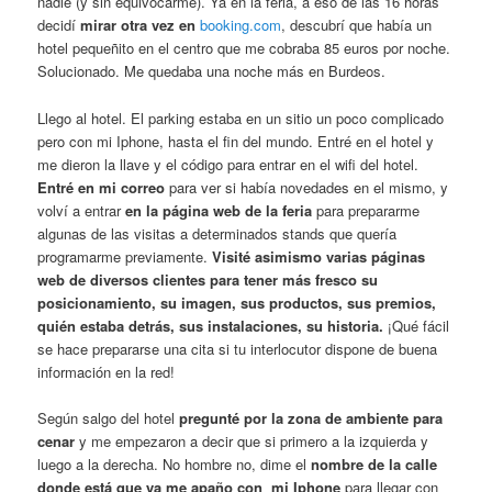
nadie (y sin equivocarme). Ya en la feria, a eso de las 16 horas
decidí
mirar otra vez en
booking.com
, descubrí que había un
hotel pequeñito en el centro que me cobraba 85 euros por noche.
Solucionado. Me quedaba una noche más en Burdeos.
Llego al hotel. El parking estaba en un sitio un poco complicado
pero con mi Iphone, hasta el fin del mundo. Entré en el hotel y
me dieron la llave y el código para entrar en el wifi del hotel.
Entré en mi correo
para ver si había novedades en el mismo, y
volví a entrar
en la página web de la feria
para prepararme
algunas de las visitas a determinados stands que quería
programarme previamente.
Visité asimismo varias páginas
web de diversos clientes
para tener más fresco su
posicionamiento, su imagen, sus productos, sus premios,
quién estaba detrás, sus instalaciones, su historia.
¡Qué fácil
se hace prepararse una cita si tu interlocutor dispone de buena
información en la red!
Según salgo del hotel
pregunté por la zona de ambiente para
cenar
y me empezaron a decir que si primero a la izquierda y
luego a la derecha. No hombre no, dime el
nombre de la calle
donde está que ya me apaño con mi Iphone
para llegar con