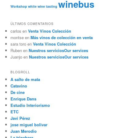
winebus
Workshop
white wine tasting
ÚLTIMOS COMENTARIOS
carlos
en
Venta Vinos Colección
montse
en
Más vinos de colección en venta
sara toro
en
Venta Vinos Colección
Ruben
en
Nuestros servicios
Our services
Juanjo
en
Nuestros servicios
Our services
BLOGROLL
A salto de mata
Catavino
De cine
Enrique Dans
Estudio Interiorismo
ETC
Javi Pérez
jose miguel bolivar
Juan Merodio
La trinchera