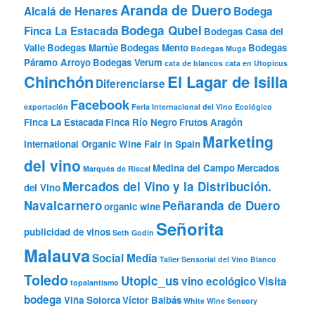
Aranda de Duero
Alcalá de Henares
Bodega
Bodega Qubel
Finca La Estacada
Bodegas Casa del
Valle
Bodegas Martúe
Bodegas Mento
Bodegas
Bodegas Muga
Páramo Arroyo
Bodegas Verum
cata de blancos
cata en Utopicus
Chinchón
El Lagar de Isilla
Diferenciarse
Facebook
exportación
Feria Internacional del Vino Ecológico
Finca La Estacada
Finca Río Negro
Frutos Aragón
Marketing
International Organic Wine Fair in Spain
del vino
Medina del Campo
Mercados
Marqués de Riscal
Mercados del Vino y la Distribución.
del Vino
Navalcarnero
Peñaranda de Duero
organic wine
Señorita
publicidad de vinos
Seth Godin
Malauva
Social Media
Taller Sensorial del Vino Blanco
Toledo
Utopic_us
vino ecológico
Visita
topalantismo
bodega
Viña Solorca
Víctor Balbás
White Wine Sensory