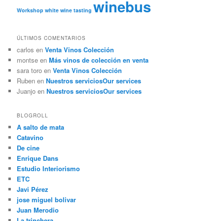
winebus
Workshop
white wine tasting
ÚLTIMOS COMENTARIOS
carlos
en
Venta Vinos Colección
montse
en
Más vinos de colección en venta
sara toro
en
Venta Vinos Colección
Ruben
en
Nuestros servicios
Our services
Juanjo
en
Nuestros servicios
Our services
BLOGROLL
A salto de mata
Catavino
De cine
Enrique Dans
Estudio Interiorismo
ETC
Javi Pérez
jose miguel bolivar
Juan Merodio
La trinchera