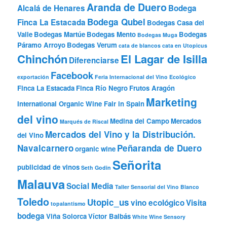
Aranda de Duero
Alcalá de Henares
Bodega
Bodega Qubel
Finca La Estacada
Bodegas Casa del
Valle
Bodegas Martúe
Bodegas Mento
Bodegas
Bodegas Muga
Páramo Arroyo
Bodegas Verum
cata de blancos
cata en Utopicus
Chinchón
El Lagar de Isilla
Diferenciarse
Facebook
exportación
Feria Internacional del Vino Ecológico
Finca La Estacada
Finca Río Negro
Frutos Aragón
Marketing
International Organic Wine Fair in Spain
del vino
Medina del Campo
Mercados
Marqués de Riscal
Mercados del Vino y la Distribución.
del Vino
Navalcarnero
Peñaranda de Duero
organic wine
Señorita
publicidad de vinos
Seth Godin
Malauva
Social Media
Taller Sensorial del Vino Blanco
Toledo
Utopic_us
vino ecológico
Visita
topalantismo
bodega
Viña Solorca
Víctor Balbás
White Wine Sensory