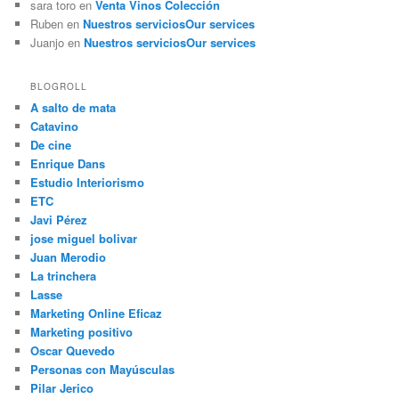
sara toro
en
Venta Vinos Colección
Ruben
en
Nuestros servicios
Our services
Juanjo
en
Nuestros servicios
Our services
BLOGROLL
A salto de mata
Catavino
De cine
Enrique Dans
Estudio Interiorismo
ETC
Javi Pérez
jose miguel bolivar
Juan Merodio
La trinchera
Lasse
Marketing Online Eficaz
Marketing positivo
Oscar Quevedo
Personas con Mayúsculas
Pilar Jerico