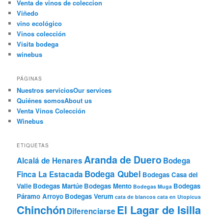
Venta de vinos de coleccion
Viñedo
vino ecológico
Vinos colección
Visita bodega
winebus
PÁGINAS
Nuestros servicios
Our services
Quiénes somos
About us
Venta Vinos Colección
Winebus
ETIQUETAS
Aranda de Duero
Alcalá de Henares
Bodega
Bodega Qubel
Finca La Estacada
Bodegas Casa del
Valle
Bodegas Martúe
Bodegas Mento
Bodegas
Bodegas Muga
Páramo Arroyo
Bodegas Verum
cata de blancos
cata en Utopicus
Chinchón
El Lagar de Isilla
Diferenciarse