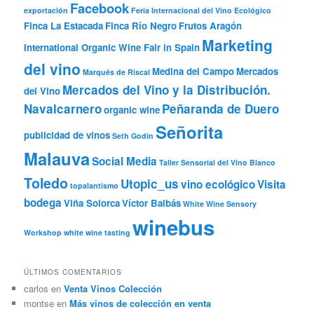
Facebook
exportación
Feria Internacional del Vino Ecológico
Finca La Estacada
Finca Río Negro
Frutos Aragón
Marketing
International Organic Wine Fair in Spain
del vino
Medina del Campo
Mercados
Marqués de Riscal
Mercados del Vino y la Distribución.
del Vino
Navalcarnero
Peñaranda de Duero
organic wine
Señorita
publicidad de vinos
Seth Godin
Malauva
Social Media
Taller Sensorial del Vino Blanco
Toledo
Utopic_us
vino ecológico
Visita
topalantismo
bodega
Viña Solorca
Víctor Balbás
White Wine Sensory
winebus
Workshop
white wine tasting
ÚLTIMOS COMENTARIOS
carlos
en
Venta Vinos Colección
montse
en
Más vinos de colección en venta