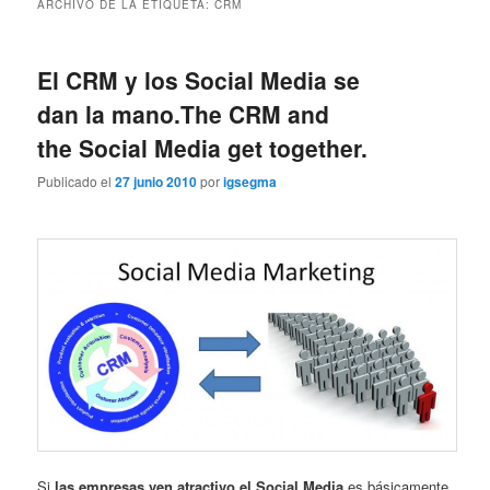
ARCHIVO DE LA ETIQUETA:
CRM
El CRM y los Social Media se
dan la mano.
The CRM and
the Social Media get together.
Publicado el
27 junio 2010
por
igsegma
Si
las empresas ven atractivo el Social Media
es básicamente