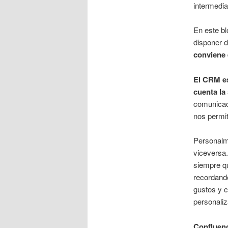
intermedi
En este b
disponer 
conviene 
El CRM es
cuenta la
comunicac
nos permi
Personalm
viceversa.
siempre q
recordand
gustos y c
personaliz
Confluenc