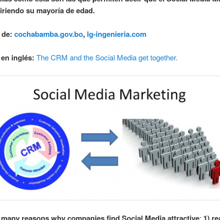
iriendo su mayoría de edad.
 de:
cochabamba.gov.bo
,
lg-ingenieria.com
 en inglés:
The CRM and the Social Media get together.
 many reasons why companies find Social Media attractive
;
1) re