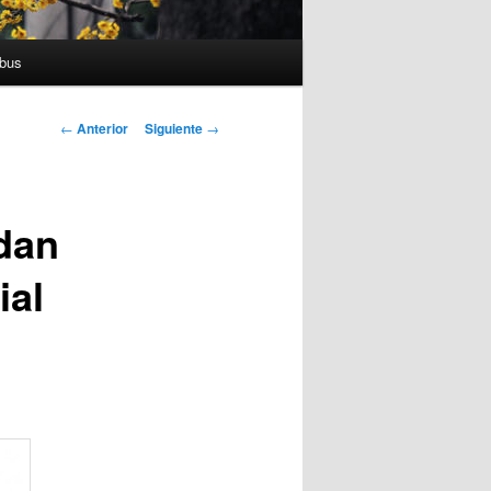
bus
Navegador de
←
Anterior
Siguiente
→
artículos
 dan
ial