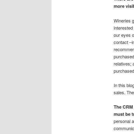
more visib
Wineries g
interested
our eyes op
contact –i
recommend
purchased 
relatives;
purchased
In this bl
sales. The
The CRM i
must be t
personal a
communica