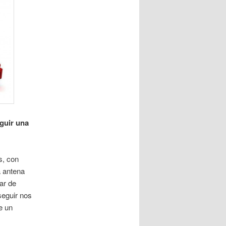
guir una
s, con
a antena
ar de
seguir nos
e un