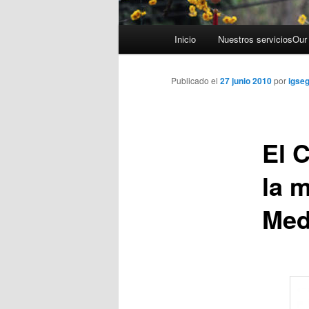
Menú principal
Inicio
Nuestros servicios
Our
Ir al contenido principal
Ir al contenido secundario
Publicado el
27 junio 2010
por
igse
El 
la 
Med