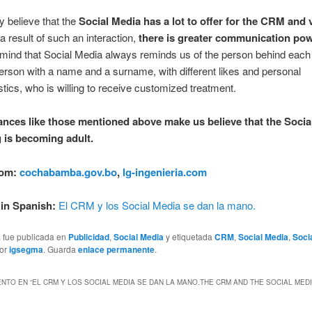
y believe that the
Social Media has a lot to offer for the CRM and 
 a result of such an interaction,
there is greater communication po
 mind that Social Media always reminds us of the person behind each
erson with a name and a surname, with different likes and personal
stics, who is willing to receive customized treatment.
nces like those mentioned above make us believe that the Socia
 is becoming adult.
rom:
cochabamba.gov.bo
,
lg-ingenieria.com
 in Spanish:
El CRM y los Social Media se dan la mano.
a fue publicada en
Publicidad
,
Social Media
y etiquetada
CRM
,
Social Media
,
Soci
or
igsegma
. Guarda
enlace permanente
.
NTO EN “
EL CRM Y LOS SOCIAL MEDIA SE DAN LA MANO.
THE CRM AND THE SOCIAL MED