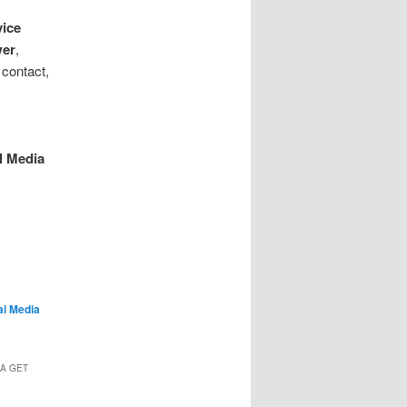
vice
wer
,
 contact,
l Media
al Media
IA GET