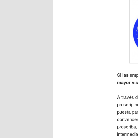
Si
las emp
mayor vis
A través 
prescripto
puesta par
convencer 
prescriba,
intermedia