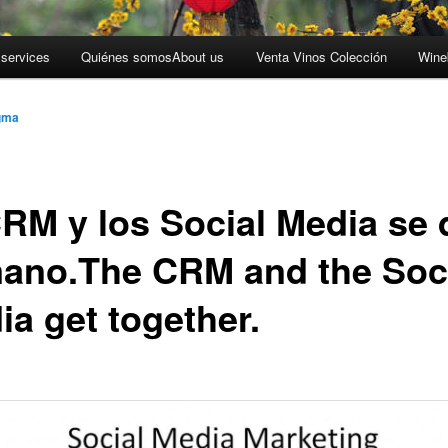
 services
Quiénes somos
About us
Venta Vinos Colección
Wine
gma
CRM y los Social Media se
mano.
The CRM and the Soc
ia get together.