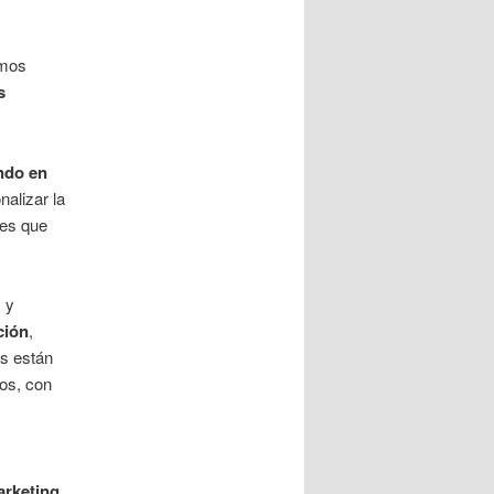
emos
s
ndo en
nalizar la
des que
M
y
ción
,
s están
os, con
arketing