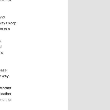
and
always keep
on to a
s
d
 is
rease
t way.
ustomer
ication
ment or