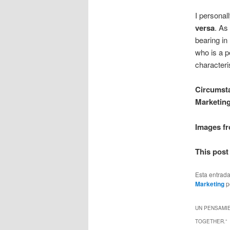
I personall
versa
. As
bearing in
who is a p
characteri
Circumsta
Marketing
Images f
This post
Esta entrad
Marketing
p
UN PENSAMIE
TOGETHER.
”