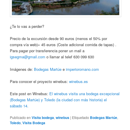
¿Te lo vas a perder?
Precio de la excursión desde 90 euros (menos el 50% por
compra vía web)= 45 euros (Coste adicional comida de tapas) .
Para pagar por transferencia poner un mail a
igsegma@gmail.com
o llamar al telef 630 099 630
Imágenes de:
Bodegas Martúe
e
imperioromano.com
Para conocer el proyecto winebus:
winebus.es
Este post en Winebus:
El winebus visita una bodega excepcional
(Bodegas Martúe) y Toledo (la ciudad con más historia) el
sábado 14.
Publicado en
Visita bodega
,
winebus
|
Etiquetado
Bodegas Martúe
,
Toledo
,
Visita Bodega