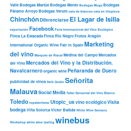
Valle
Bodegas Martúe
Bodegas Mento
Bodegas
Bodegas Muga
Páramo Arroyo
Bodegas Verum
cata de blancos
cata en Utopicus
Chinchón
El Lagar de Isilla
Diferenciarse
Facebook
exportación
Feria Internacional del Vino Ecológico
Finca La Estacada
Finca Río Negro
Frutos Aragón
Marketing
International Organic Wine Fair in Spain
del vino
Medina del Campo
Mercados
Marqués de Riscal
Mercados del Vino y la Distribución.
del Vino
Navalcarnero
Peñaranda de Duero
organic wine
Señorita
publicidad de vinos
Seth Godin
Malauva
Social Media
Taller Sensorial del Vino Blanco
Toledo
Utopic_us
vino ecológico
Visita
topalantismo
bodega
Viña Solorca
Víctor Balbás
White Wine Sensory
winebus
Workshop
white wine tasting