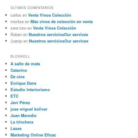
ÚLTIMOS COMENTARIOS
carlos
en
Venta Vinos Colección
montse
en
Más vinos de colección en venta
sara toro
en
Venta Vinos Colección
Ruben
en
Nuestros servicios
Our services
Juanjo
en
Nuestros servicios
Our services
BLOGROLL
A salto de mata
Catavino
De cine
Enrique Dans
Estudio Interiorismo
ETC
Javi Pérez
jose miguel bolivar
Juan Merodio
La trinchera
Lasse
Marketing Online Eficaz