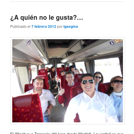
¿A quién no le gusta?…
Publicado el
7 febrero 2012
por
igsegma
El Winebus a Tarancón (80 kms desde Madrid). La verdad es que