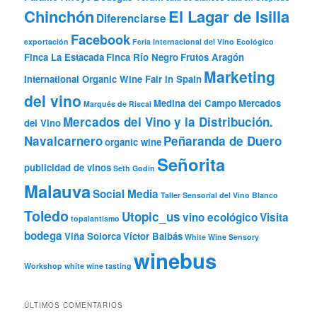
Chinchón
El Lagar de Isilla
Diferenciarse
Facebook
exportación
Feria Internacional del Vino Ecológico
Finca La Estacada
Finca Río Negro
Frutos Aragón
Marketing
International Organic Wine Fair in Spain
del vino
Medina del Campo
Mercados
Marqués de Riscal
Mercados del Vino y la Distribución.
del Vino
Navalcarnero
Peñaranda de Duero
organic wine
Señorita
publicidad de vinos
Seth Godin
Malauva
Social Media
Taller Sensorial del Vino Blanco
Toledo
Utopic_us
vino ecológico
Visita
topalantismo
bodega
Viña Solorca
Víctor Balbás
White Wine Sensory
winebus
Workshop
white wine tasting
ÚLTIMOS COMENTARIOS