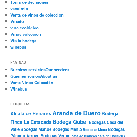
Toma de decisiones
vendimia
Venta de vinos de coleccion
Viñedo
vino ecológico
Vinos colección
Visita bodega
winebus
PÁGINAS
Nuestros servicios
Our services
Quiénes somos
About us
Venta Vinos Colección
Winebus
ETIQUETAS
Aranda de Duero
Alcalá de Henares
Bodega
Bodega Qubel
Finca La Estacada
Bodegas Casa del
Valle
Bodegas Martúe
Bodegas Mento
Bodegas
Bodegas Muga
Páramo Arroyo
Bodegas Verum
cata de blancos
cata en Utopicus