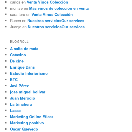
carlos
en
Venta Vinos Colección
montse
en
Más vinos de colección en venta
sara toro
en
Venta Vinos Colección
Ruben
en
Nuestros servicios
Our services
Juanjo
en
Nuestros servicios
Our services
BLOGROLL
A salto de mata
Catavino
De cine
Enrique Dans
Estudio Interiorismo
ETC
Javi Pérez
jose miguel bolivar
Juan Merodio
La trinchera
Lasse
Marketing Online Eficaz
Marketing positivo
Oscar Quevedo