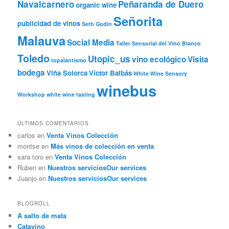
Navalcarnero
Peñaranda de Duero
organic wine
Señorita
publicidad de vinos
Seth Godin
Malauva
Social Media
Taller Sensorial del Vino Blanco
Toledo
Utopic_us
vino ecológico
Visita
topalantismo
bodega
Viña Solorca
Víctor Balbás
White Wine Sensory
winebus
Workshop
white wine tasting
ÚLTIMOS COMENTARIOS
carlos
en
Venta Vinos Colección
montse
en
Más vinos de colección en venta
sara toro
en
Venta Vinos Colección
Ruben
en
Nuestros servicios
Our services
Juanjo
en
Nuestros servicios
Our services
BLOGROLL
A salto de mata
Catavino