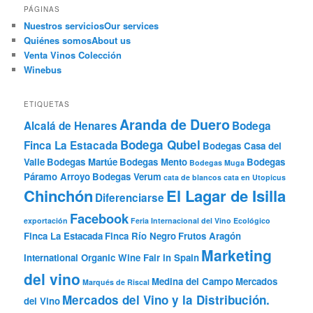
PÁGINAS
Nuestros servicios
Our services
Quiénes somos
About us
Venta Vinos Colección
Winebus
ETIQUETAS
Aranda de Duero
Alcalá de Henares
Bodega
Bodega Qubel
Finca La Estacada
Bodegas Casa del
Valle
Bodegas Martúe
Bodegas Mento
Bodegas
Bodegas Muga
Páramo Arroyo
Bodegas Verum
cata de blancos
cata en Utopicus
Chinchón
El Lagar de Isilla
Diferenciarse
Facebook
exportación
Feria Internacional del Vino Ecológico
Finca La Estacada
Finca Río Negro
Frutos Aragón
Marketing
International Organic Wine Fair in Spain
del vino
Medina del Campo
Mercados
Marqués de Riscal
Mercados del Vino y la Distribución.
del Vino