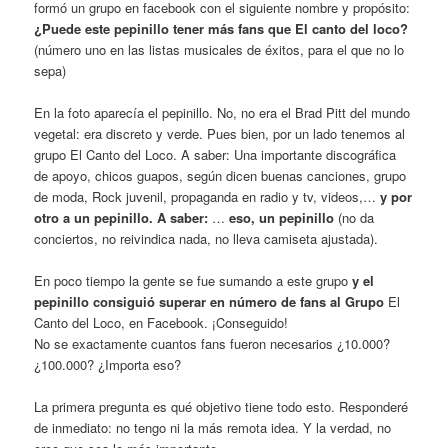
formó un grupo en facebook con el siguiente nombre y propósito:
¿Puede este pepinillo tener más fans que El canto del loco?
(número uno en las listas musicales de éxitos, para el que no lo
sepa)
En la foto aparecía el pepinillo. No, no era el Brad Pitt del mundo
vegetal: era discreto y verde. Pues bien, por un lado tenemos al
grupo El Canto del Loco. A saber: Una importante discográfica
de apoyo, chicos guapos, según dicen buenas canciones, grupo
de moda, Rock juvenil, propaganda en radio y tv, videos,…
y por
otro a un pepinillo. A saber:
…
eso, un pepinillo
(no da
conciertos, no reivindica nada, no lleva camiseta ajustada).
En poco tiempo la gente se fue sumando a este grupo
y el
pepinillo consiguió superar en número de fans al Grupo
El
Canto del Loco, en Facebook. ¡Conseguido!
No se exactamente cuantos fans fueron necesarios ¿10.000?
¿100.000? ¿Importa eso?
La primera pregunta es qué objetivo tiene todo esto. Responderé
de inmediato: no tengo ni la más remota idea. Y la verdad, no