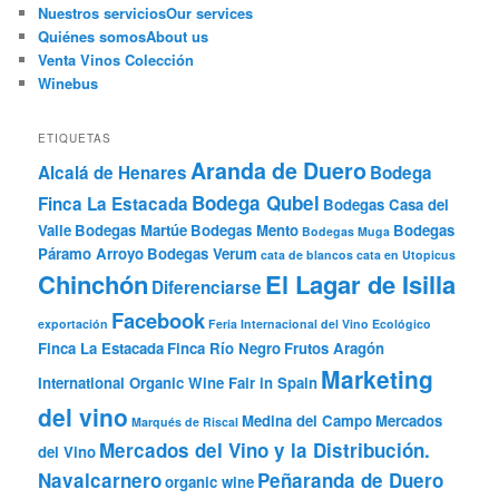
Nuestros servicios
Our services
Quiénes somos
About us
Venta Vinos Colección
Winebus
ETIQUETAS
Aranda de Duero
Alcalá de Henares
Bodega
Bodega Qubel
Finca La Estacada
Bodegas Casa del
Valle
Bodegas Martúe
Bodegas Mento
Bodegas
Bodegas Muga
Páramo Arroyo
Bodegas Verum
cata de blancos
cata en Utopicus
Chinchón
El Lagar de Isilla
Diferenciarse
Facebook
exportación
Feria Internacional del Vino Ecológico
Finca La Estacada
Finca Río Negro
Frutos Aragón
Marketing
International Organic Wine Fair in Spain
del vino
Medina del Campo
Mercados
Marqués de Riscal
Mercados del Vino y la Distribución.
del Vino
Navalcarnero
Peñaranda de Duero
organic wine