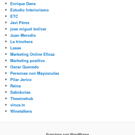
Enrique Dans
Estudio Interiorismo
ETC
Javi Pérez
jose miguel bolivar
Juan Merodio
La trinchera
Lasse
Marketing Online Eficaz
Marketing positivo
Oscar Quevedo
Personas con Mayúsculas
Pilar Jerico
Reina
Sabidurías
Thewinehub
vinus.tv
Winetalkers
Funciona con WordPress