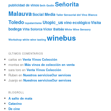
Señorita
publicidad de vinos
Seth Godin
Malauva
Social Media
Taller Sensorial del Vino Blanco
Toledo
Utopic_us
vino ecológico
Visita
topalantismo
bodega
Viña Solorca
Víctor Balbás
White Wine Sensory
winebus
Workshop
white wine tasting
ÚLTIMOS COMENTARIOS
carlos
en
Venta Vinos Colección
montse
en
Más vinos de colección en venta
sara toro
en
Venta Vinos Colección
Ruben
en
Nuestros servicios
Our services
Juanjo
en
Nuestros servicios
Our services
BLOGROLL
A salto de mata
Catavino
De cine