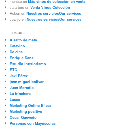
montse
en
Más vinos de colección en venta
sara toro
en
Venta Vinos Colección
Ruben
en
Nuestros servicios
Our services
Juanjo
en
Nuestros servicios
Our services
BLOGROLL
A salto de mata
Catavino
De cine
Enrique Dans
Estudio Interiorismo
ETC
Javi Pérez
jose miguel bolivar
Juan Merodio
La trinchera
Lasse
Marketing Online Eficaz
Marketing positivo
Oscar Quevedo
Personas con Mayúsculas