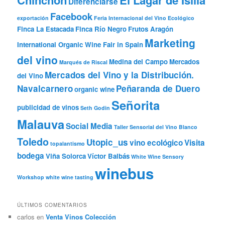
Diferenciarse
Facebook
exportación
Feria Internacional del Vino Ecológico
Finca La Estacada
Finca Río Negro
Frutos Aragón
Marketing
International Organic Wine Fair in Spain
del vino
Medina del Campo
Mercados
Marqués de Riscal
Mercados del Vino y la Distribución.
del Vino
Navalcarnero
Peñaranda de Duero
organic wine
Señorita
publicidad de vinos
Seth Godin
Malauva
Social Media
Taller Sensorial del Vino Blanco
Toledo
Utopic_us
vino ecológico
Visita
topalantismo
bodega
Viña Solorca
Víctor Balbás
White Wine Sensory
winebus
Workshop
white wine tasting
ÚLTIMOS COMENTARIOS
carlos
en
Venta Vinos Colección