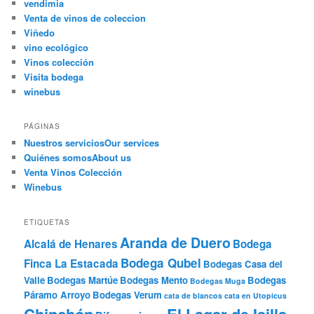
vendimia
Venta de vinos de coleccion
Viñedo
vino ecológico
Vinos colección
Visita bodega
winebus
PÁGINAS
Nuestros servicios
Our services
Quiénes somos
About us
Venta Vinos Colección
Winebus
ETIQUETAS
Aranda de Duero
Alcalá de Henares
Bodega
Bodega Qubel
Finca La Estacada
Bodegas Casa del
Valle
Bodegas Martúe
Bodegas Mento
Bodegas
Bodegas Muga
Páramo Arroyo
Bodegas Verum
cata de blancos
cata en Utopicus
Chinchón
El Lagar de Isilla