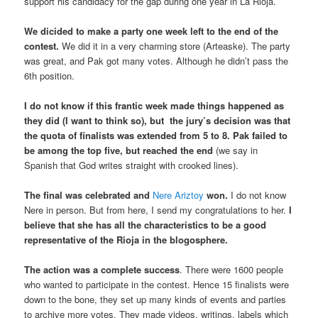
support his candidacy for the gap during one year in La Rioja.
We dicided to make a party one week left to the end of the
contest.
We did it in a very charming store (Arteaske). The party
was great, and Pak got many votes. Although he didn’t pass the
6th position.
I do not know if this frantic week made things happened as
they did (I want to think so), but the jury’s decision was that
the quota of finalists was extended from 5 to 8. Pak failed to
be among the top five, but reached the end
(we say in
Spanish that God writes straight with crooked lines).
The final was celebrated and
Nere Ariztoy
won.
I do not know
Nere in person. But from here, I send my congratulations to her.
I
believe that she has all the characteristics to be a good
representative of the Rioja in the blogosphere.
The action was a complete success
. There were 1600 people
who wanted to participate in the contest. Hence 15 finalists were
down to the bone, they set up many kinds of events and parties
to archive more votes. They made videos, writings, labels which