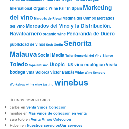
Marketing
International Organic Wine Fair in Spain
del vino
Medina del Campo
Mercados
Marqués de Riscal
Mercados del Vino y la Distribución.
del Vino
Navalcarnero
Peñaranda de Duero
organic wine
Señorita
publicidad de vinos
Seth Godin
Malauva
Social Media
Taller Sensorial del Vino Blanco
Toledo
Utopic_us
vino ecológico
Visita
topalantismo
bodega
Viña Solorca
Víctor Balbás
White Wine Sensory
winebus
Workshop
white wine tasting
ÚLTIMOS COMENTARIOS
carlos
en
Venta Vinos Colección
montse
en
Más vinos de colección en venta
sara toro
en
Venta Vinos Colección
Ruben
en
Nuestros servicios
Our services