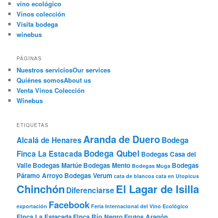
vino ecológico
Vinos colección
Visita bodega
winebus
PÁGINAS
Nuestros servicios
Our services
Quiénes somos
About us
Venta Vinos Colección
Winebus
ETIQUETAS
Aranda de Duero
Alcalá de Henares
Bodega
Bodega Qubel
Finca La Estacada
Bodegas Casa del
Valle
Bodegas Martúe
Bodegas Mento
Bodegas
Bodegas Muga
Páramo Arroyo
Bodegas Verum
cata de blancos
cata en Utopicus
Chinchón
El Lagar de Isilla
Diferenciarse
Facebook
exportación
Feria Internacional del Vino Ecológico
Finca La Estacada
Finca Río Negro
Frutos Aragón