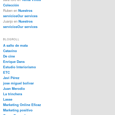
Colección
Ruben
en
Nuestros
servicios
Our services
Juanjo
en
Nuestros
servicios
Our services
BLOGROLL
A salto de mata
Catavino
De cine
Enrique Dans
Estudio Interiorismo
ETC
Javi Pérez
jose miguel bolivar
Juan Merodio
La trinchera
Lasse
Marketing Online Eficaz
Marketing positivo