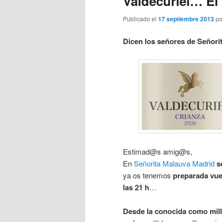
Valdecuriel… El 
Publicado el
17 septiembre 2013
p
Dicen los señores de Señori
Estimad@s amig@s,
En
Señorita Malauva Madrid
s
ya os tenemos
preparada vue
las 21 h
…
Desde la conocida como mill