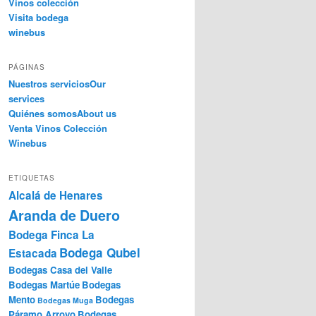
Vinos colección
Visita bodega
winebus
PÁGINAS
Nuestros servicios
Our
services
Quiénes somos
About us
Venta Vinos Colección
Winebus
ETIQUETAS
Alcalá de Henares
Aranda de Duero
Bodega Finca La
Bodega Qubel
Estacada
Bodegas Casa del Valle
Bodegas Martúe
Bodegas
Mento
Bodegas
Bodegas Muga
Páramo Arroyo
Bodegas