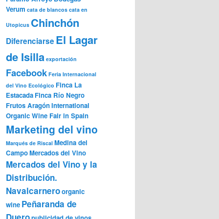
Verum
cata de blancos
cata en
Chinchón
Utopicus
El Lagar
Diferenciarse
de Isilla
exportación
Facebook
Feria Internacional
Finca La
del Vino Ecológico
Estacada
Finca Río Negro
Frutos Aragón
International
Organic Wine Fair in Spain
Marketing del vino
Medina del
Marqués de Riscal
Campo
Mercados del Vino
Mercados del Vino y la
Distribución.
Navalcarnero
organic
Peñaranda de
wine
Duero
publicidad de vinos