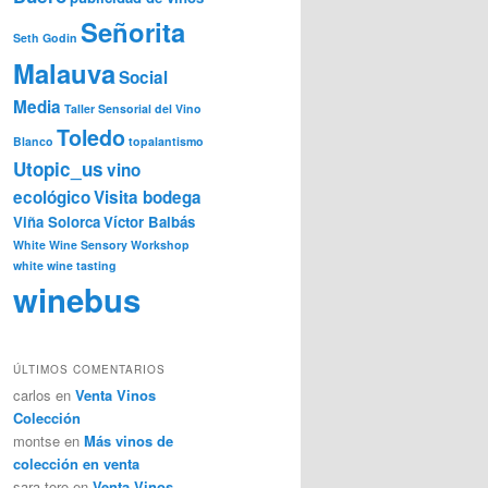
Señorita
Seth Godin
Malauva
Social
Media
Taller Sensorial del Vino
Toledo
Blanco
topalantismo
Utopic_us
vino
ecológico
Visita bodega
Viña Solorca
Víctor Balbás
White Wine Sensory Workshop
white wine tasting
winebus
ÚLTIMOS COMENTARIOS
carlos
en
Venta Vinos
Colección
montse
en
Más vinos de
colección en venta
sara toro
en
Venta Vinos