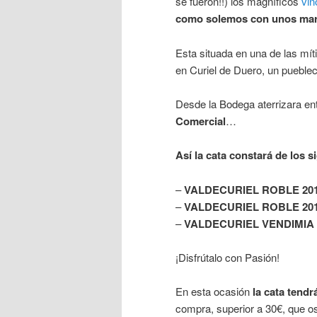
se fueron!!) los magníficos
vin
como solemos con unos mar
Esta situada en una de las mí
en Curiel de Duero, un pueble
Desde la Bodega aterrizara en
Comercial
…
Así la cata constará de los s
–
VALDECURIEL ROBLE 2012,
–
VALDECURIEL ROBLE 2010,
–
VALDECURIEL VENDIMIA S
¡Disfrútalo con Pasión!
En esta ocasión
la cata tendr
compra, superior a 30€, que os