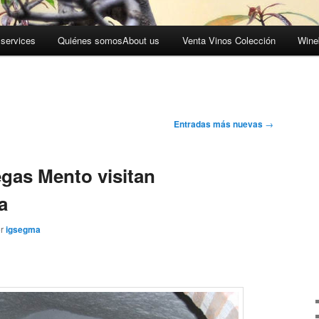
 services
Quiénes somos
About us
Venta Vinos Colección
Wine
Entradas más nuevas
→
gas Mento visitan
a
or
igsegma