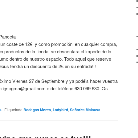
 Panceta
á un coste de 12€, y como promoción, en cualquier compra,
en productos de la tienda, se descontara el importe de la
sumo dentro de nuestro espacio. Todo aquel que reserve
ebus tendrá un descuento de 2€ en su entrada!!!
próximo Viernes 27 de Septiembre y ya podéis hacer vuestra
eo igsegma@gmail.com o del teléfono 630 099 630. Os
s
|
Etiquetado
Bodegas Mento
,
Ladybird
,
Señorita Malauva