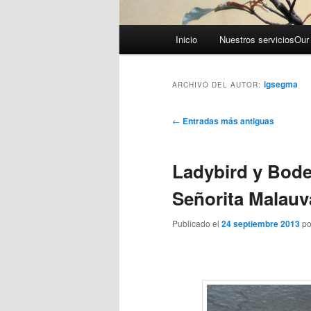
Menú principal
Inicio
Nuestros servicios
Our
Ir al contenido principal
Ir al contenido secundario
igsegma
ARCHIVO DEL AUTOR:
Navegador de artículos
←
Entradas más antiguas
Ladybird y Bode
Señorita Malauv
Publicado el
24 septiembre 2013
p