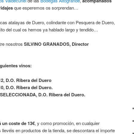
os Valdecuriel
de las
Bodegas Altogrande
,
acompañados
idajes
que esperemos os sorprendan…
ticas atalayas de Duero, colindante con Pesquera de Duero,
cito del cual os hemos ya hablado largo y tendido…
tre nosotros
SILVINO GRANADOS, Director
iguientes vinos:
 D.O. Ribera del Duero
 D.O. Ribera del Duero.
ELECCIONADA, D.O. Ribera del Duero.
á un coste de 13€
, y como promoción, en cualquier
 llevéis en productos de la tienda, se descontara el importe