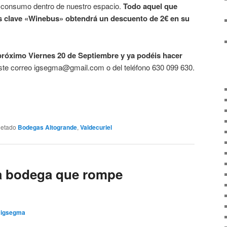
el consumo dentro de nuestro espacio.
Todo aquel que
as clave «Winebus» obtendrá un descuento de 2€ en su
 próximo Viernes 20 de Septiembre y ya podéis hacer
ste correo igsegma@gmail.com o del teléfono 630 099 630.
uetado
Bodegas Altogrande
,
Valdecuriel
 bodega que rompe
r
igsegma