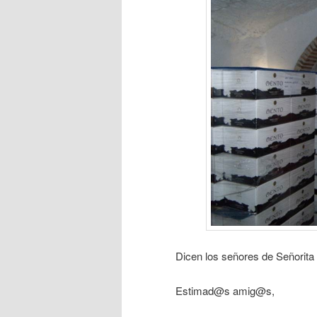
Dicen los señores de Señorit
Estimad@s amig@s,