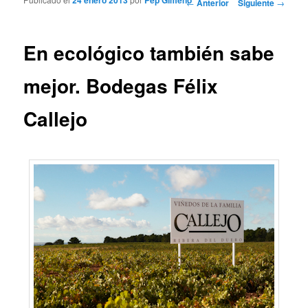
Navegador de artículos
←
Anterior
Siguiente
→
En ecológico también sabe
mejor. Bodegas Félix
Callejo