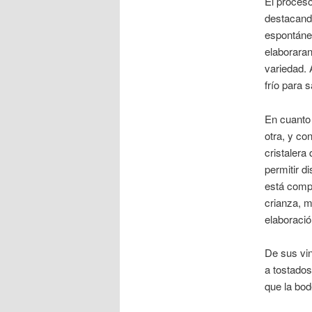
El proceso
destacand
espontánea
elaborara
variedad. 
frío para 
En cuanto 
otra, y co
cristalera
permitir d
está compu
crianza, m
elaboració
De sus vin
a tostados
que la bod