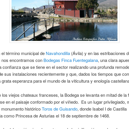
 el término municipal de
Navahondilla
(Ávila) y en las estribaciones d
 nos encontramos con
Bodegas Finca Fuentegalana
, una clara apues
la confianza que se tiene en el sector realizando una profunda remode
de sus instalaciones recientemente y que, dados los tiempos que cor
a grata esperanza para el mundo de la viticultura y enología castellan
de los viejos chateaux franceses, la Bodega se levanta en mitad de la 
se en el paisaje conformado por el viñedo. Es un lugar privilegiado,
l monumento histórico
Toros de Guisando
, donde Isabel I de Castilla
a como Princesa de Asturias el 18 de septiembre de 1468.