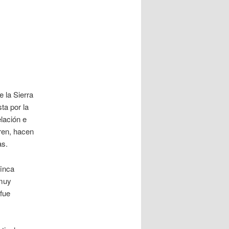
e la Sierra
ta por la
lación e
ren, hacen
as.
finca
 muy
 fue