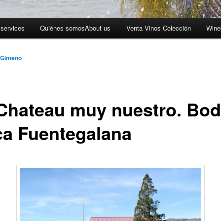
 services
Quiénes somos
About us
Venta Vinos Colección
Wine
 Gimeno
Chateau muy nuestro. Bo
ca Fuentegalana