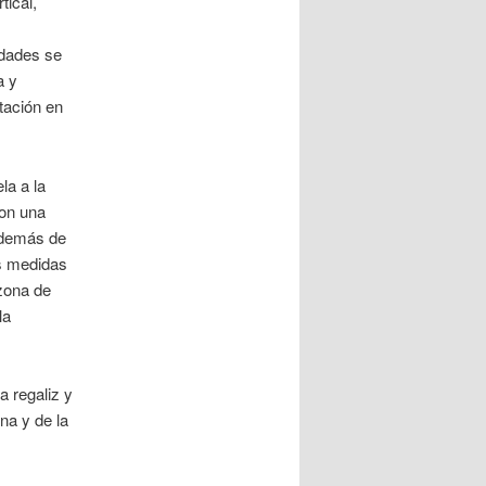
tical,
edades se
a y
tación en
la a la
con una
 además de
es medidas
 zona de
la
a regaliz y
na y de la