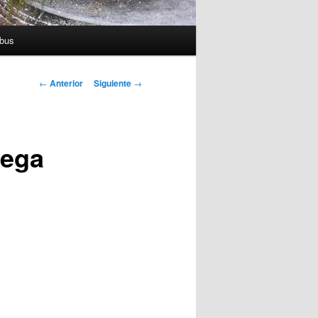
bus
Navegador de
←
Anterior
Siguiente
→
artículos
dega