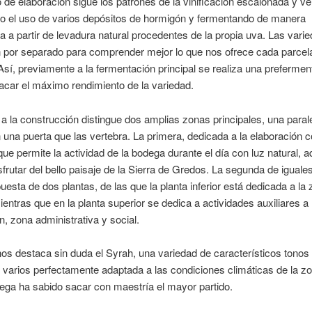
 de elaboración sigue los patrones de la vinificación escalonada y ver
o el uso de varios depósitos de hormigón y fermentando de manera
 a partir de levadura natural procedentes de la propia uva. Las vari
n por separado para comprender mejor lo que nos ofrece cada parcel
Así, previamente a la fermentación principal se realiza una prefermen
sacar el máximo rendimiento de la variedad.
a la construcción distingue dos amplias zonas principales, una parale
n una puerta que las vertebra. La primera, dedicada a la elaboración 
 que permite la actividad de la bodega durante el día con luz natural,
isfrutar del bello paisaje de la Sierra de Gredos. La segunda de igual
esta de dos plantas, de las que la planta inferior está dedicada a la
ientras que en la planta superior se dedica a actividades auxiliares a 
n, zona administrativa y social.
os destaca sin duda el Syrah, una variedad de característicos tonos 
 varios perfectamente adaptada a las condiciones climáticas de la zo
ega ha sabido sacar con maestría el mayor partido.