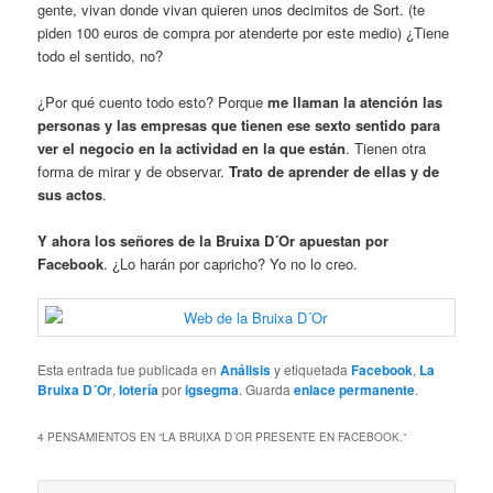
gente, vivan donde vivan quieren unos decimitos de Sort. (te
piden 100 euros de compra por atenderte por este medio) ¿Tiene
todo el sentido, no?
¿Por qué cuento todo esto? Porque
me llaman la atención las
personas y las empresas que tienen ese sexto sentido para
ver el negocio en la actividad en la que están
. Tienen otra
forma de mirar y de observar.
Trato de aprender de ellas y de
sus actos
.
Y ahora los señores de la Bruixa D´Or apuestan por
Facebook
. ¿Lo harán por capricho? Yo no lo creo.
Esta entrada fue publicada en
Análisis
y etiquetada
Facebook
,
La
Bruixa D´Or
,
lotería
por
igsegma
. Guarda
enlace permanente
.
4 PENSAMIENTOS EN “
LA BRUIXA D´OR PRESENTE EN FACEBOOK.
”