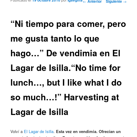
Navegador de artículos
←
Anterior
Siguiente
→
“Ni tiempo para comer, pero
me gusta tanto lo que
hago…” De vendimia en El
Lagar de Isilla.
“No time for
lunch…, but I like what I do
so much…!” Harvesting at
Lagar de Isilla
Volví a
El Lagar de Isilla
.
Esta vez en vendimia.
Ofrecían un