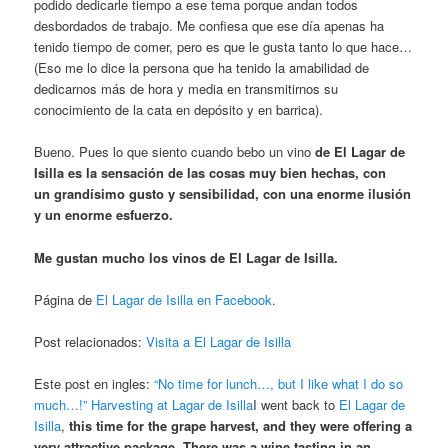
podido dedicarle tiempo a ese tema porque andan todos
desbordados de trabajo. Me confiesa que ese día apenas ha
tenido tiempo de comer, pero es que le gusta tanto lo que hace…
(Eso me lo dice la persona que ha tenido la amabilidad de
dedicarnos más de hora y media en transmitirnos su
conocimiento de la cata en depósito y en barrica).
Bueno. Pues lo que siento cuando bebo un vino
de El Lagar de
Isilla es la sensación de las cosas muy bien hechas, con
un grandísimo gusto y sensibilidad, con una enorme ilusión
y un enorme esfuerzo.
Me gustan mucho los vinos de El Lagar de Isilla.
Página de
El Lagar de Isilla en Facebook
.
Post relacionados:
Visita a El Lagar de Isilla
Este post en ingles:
“No time for lunch…, but I like what I do so
much…!” Harvesting at Lagar de Isilla
I went back to
El Lagar de
Isilla
,
this time for the grape harvest, and they were offering a
very attractive package. There was a wine tasting in an