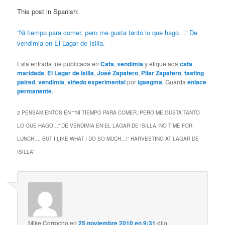
This post in Spanish:
“Ni tiempo para comer, pero me gusta tanto lo que hago…” De
vendimia en El Lagar de Isilla.
Esta entrada fue publicada en
Cata
,
vendimia
y etiquetada
cata
maridada
,
El Lagar de Isilla
,
José Zapatero
,
Pilar Zapatero
,
tasting
paired
,
vendimia
,
viñedo experimental
por
igsegma
. Guarda
enlace
permanente
.
2 PENSAMIENTOS EN “
“NI TIEMPO PARA COMER, PERO ME GUSTA TANTO
LO QUE HAGO…” DE VENDIMIA EN EL LAGAR DE ISILLA.
“NO TIME FOR
LUNCH…, BUT I LIKE WHAT I DO SO MUCH…!” HARVESTING AT LAGAR DE
ISILLA
”
Mike Corrocho
en
25 noviembre 2010 en 9:31
dijo: