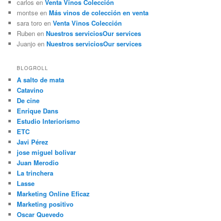
carlos
en
Venta Vinos Colección
montse
en
Más vinos de colección en venta
sara toro
en
Venta Vinos Colección
Ruben
en
Nuestros servicios
Our services
Juanjo
en
Nuestros servicios
Our services
BLOGROLL
A salto de mata
Catavino
De cine
Enrique Dans
Estudio Interiorismo
ETC
Javi Pérez
jose miguel bolivar
Juan Merodio
La trinchera
Lasse
Marketing Online Eficaz
Marketing positivo
Oscar Quevedo