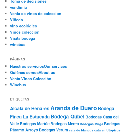
Toma de decisiones
vendimia
Venta de vinos de coleccion
Viñedo
vino ecológico
Vinos colección
Visita bodega
winebus
PÁGINAS
Nuestros servicios
Our services
Quiénes somos
About us
Venta Vinos Colección
Winebus
ETIQUETAS
Aranda de Duero
Alcalá de Henares
Bodega
Bodega Qubel
Finca La Estacada
Bodegas Casa del
Valle
Bodegas Martúe
Bodegas Mento
Bodegas
Bodegas Muga
Páramo Arroyo
Bodegas Verum
cata de blancos
cata en Utopicus