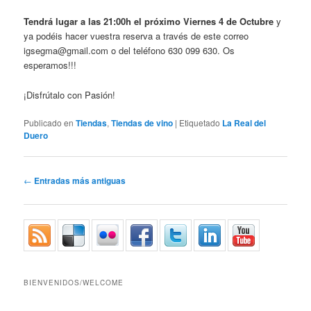
Tendrá lugar a las 21:00h el próximo Viernes 4 de Octubre
y
ya podéis hacer vuestra reserva a través de este correo
igsegma@gmail.com o del teléfono 630 099 630. Os
esperamos!!!
¡Disfrútalo con Pasión!
Publicado en
Tiendas
,
Tiendas de vino
|
Etiquetado
La Real del
Duero
Navegador de artículos
←
Entradas más antiguas
BIENVENIDOS/WELCOME