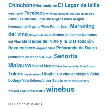
Chinchón
El Lagar de Isilla
Diferenciarse
Facebook
exportación
Feria Internacional del Vino Ecológico
Finca La Estacada
Finca Río Negro
Frutos Aragón
Marketing
International Organic Wine Fair in Spain
del vino
Medina del Campo
Mercados
Marqués de Riscal
Mercados del Vino y la Distribución.
del Vino
Navalcarnero
Peñaranda de Duero
organic wine
Señorita
publicidad de vinos
Seth Godin
Malauva
Social Media
Taller Sensorial del Vino Blanco
Toledo
Utopic_us
vino ecológico
Visita
topalantismo
bodega
Viña Solorca
Víctor Balbás
White Wine Sensory
winebus
Workshop
white wine tasting
ÚLTIMOS COMENTARIOS